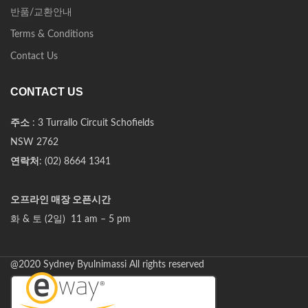
반품/교환안내
Terms & Conditions
Contact Us
CONTACT US
주소
: 3 Turrallo Circuit Schofields
NSW 2762
연락처
: (02) 8664 1341
오프라인 매장 오픈시간
화 & 토 (2일) 11 am – 5 pm
@2020 Sydney Byulnimassi All rights reserved