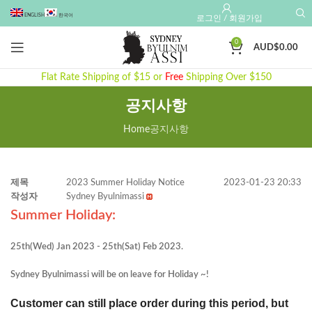
ENGLISH
한국어
로그인 / 회원가입
0
AUD$
0.00
Flat Rate Shipping of $15 or
Free
Shipping Over $150
공지사항
Home
공지사항
제목
2023 Summer Holiday Notice
2023-01-23 20:33
작성자
Sydney Byulnimassi
Summer Holiday:
25th(Wed) Jan 2023 - 25th(Sat) Feb 2023.
Sydney Byulnimassi will be on leave for Holiday ~!
Customer can still place order during this period, but