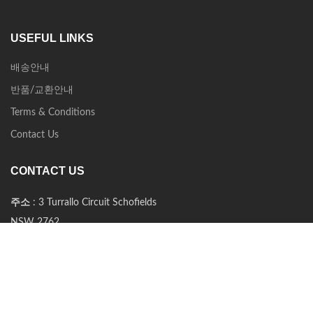
USEFUL LINKS
배송안내
반품/교환안내
Terms & Conditions
Contact Us
CONTACT US
주소
: 3 Turrallo Circuit Schofields
NSW 2762
연락처
: (02) 8664 1341