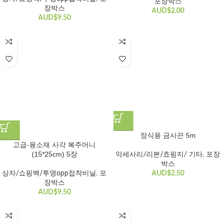
포장박스
장박스
AUD$
2.00
AUD$
9.50
장식용 금사끈 5m
고급-융소재 사각 복주머니
(15*25cm) 5장
악세사리/리본/쵸핑지/ 기타
,
포장
박스
상자/쇼핑백/투명opp접착비닐
,
포
AUD$
2.50
장박스
AUD$
9.50