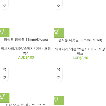
장식용 장미꽃 33mm(6개/set)
장식용 나뭇잎 33mm(6개/set)
악세사리/리본/쵸핑지/ 기타
,
포장
악세사리/리본/쵸핑지/ 기타
,
포장
박스
박스
AUD$
4.00
AUD$
3.50
SY372-리본-화이트 프린트