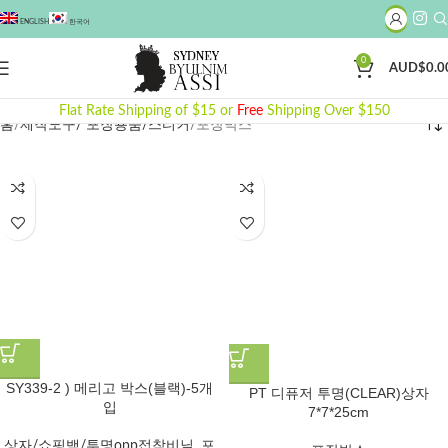
ENGLISH
한국어
0
AUD$
0.0
포장박스
Flat Rate Shipping of $15 or
Free
Shipping Over $150
홈
제작도구/ 포장용품/스티커
포장박스
SY339-2 ) 메리고 박스(블랙)-5개
PT 디퓨저 투명(CLEAR)상자
입
7*7*25cm
상자/쇼핑백/투명opp접착비닐
,
포