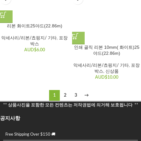
리본 화이트25야드(22.86m)
악세사리/리본/쵸핑지/ 기타
,
포장
박스
인쇄 골직 리본 10mm( 화이트)25
AUD$
6.00
야드(22.86m)
악세사리/리본/쵸핑지/ 기타
,
포장
박스
,
신상품
AUD$
10.00
1
2
3
→
** 상품사진을 포함한 모든 컨텐츠는 저작권법에 의거해 보호됩니다 **
공지사항
Free Shipping Over $150 🚚