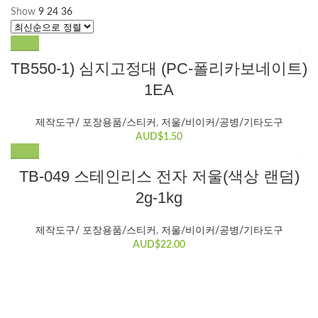
Show
9
24
36
으
로
정
렬
TB550-1) 심지고정대 (PC-폴리카보네이트)
됨
1EA
제작도구/ 포장용품/스티커
,
저울/비이커/공병/기타도구
AUD$
1.50
TB-049 스테인리스 전자 저울(색상 랜덤)
2g-1kg
제작도구/ 포장용품/스티커
,
저울/비이커/공병/기타도구
AUD$
22.00