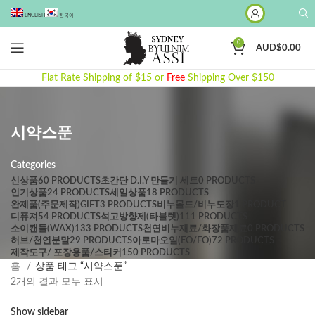
ENGLISH
한국어
0
AUD$
0.00
Flat Rate Shipping of $15 or
Free
Shipping Over $150
시약스푼
Categories
신상품
60 PRODUCTS
초간단 D.I.Y 만들기 세트
0 PRODUCTS
인기상품
24 PRODUCTS
세일상품
18 PRODUCTS
완제품(주문제작 )GIFT
3 PRODUCTS
비누몰드/비누도장
1 PRODUCT
디퓨져
54 PRODUCTS
석고방향제(타블렛)
111 PRODUCTS
소이캔들(WAX)
133 PRODUCTS
천연비누재료/화장품재료
0 PRODUCTS
허브/천연분말
29 PRODUCTS
아로마오일(EO/FO)
72 PRODUCTS
제작도구/ 포장용품/스티커
150 PRODUCTS
홈
상품 태그 “시약스푼”
최
2개의 결과 모두 표시
신
Show sidebar
순