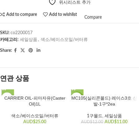
위시리스트 추가
Add to compare
Add to wishlist
Compare
SKU:
co2200017
카테고리:
세일상품
,
색소/베이스오일/버터류
Share:
연관 상품
CARRIER OIL-피마자유(Caster
MC105(실리콘몰드) 레이스3호 신
SALE
Oil)1L
발-1구*2ea
색소/베이스오일/버터류
1구몰드
,
세일상품
AUD$
25.00
AUD$
11.00
AUD$
12.00