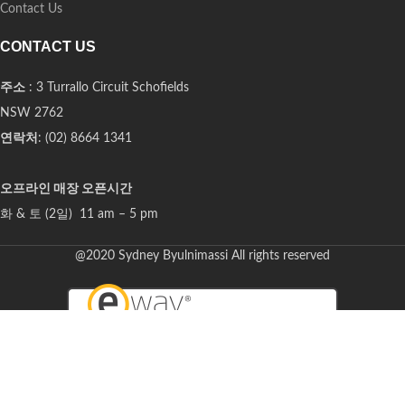
Contact Us
CONTACT US
주소
: 3 Turrallo Circuit Schofields
NSW 2762
연락처
: (02) 8664 1341
오프라인 매장 오픈시간
화 & 토 (2일) 11 am – 5 pm
@2020 Sydney Byulnimassi All rights reserved
Select at least 2 products
to compare