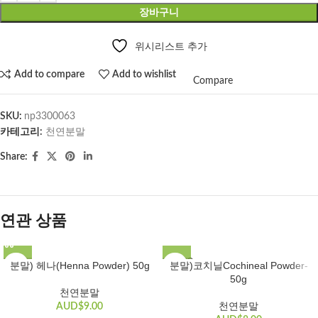
장바구니
위시리스트 추가
Add to compare
Add to wishlist
Compare
SKU:
np3300063
카테고리:
천연분말
Share:
연관 상품
SOLD O
분말) 헤나(Henna Powder) 50g
분말)코치닐Cochineal Powder-
UT
50g
천연분말
AUD$
9.00
천연분말