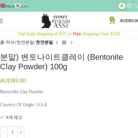
ENGLISH
한국어
0
AUD$
0.0
Click to enlarge
Flat Rate Shipping of $15 or
Free
Shipping Over $150
홈
허브/천연분말
천연분말
분말) 벤토나이트클레이 (Bentonite
Clay Powder) 100g
AUD$
9.00
Bentonite Clay Powder
Country Of Origin :U.S.A
4개 재고