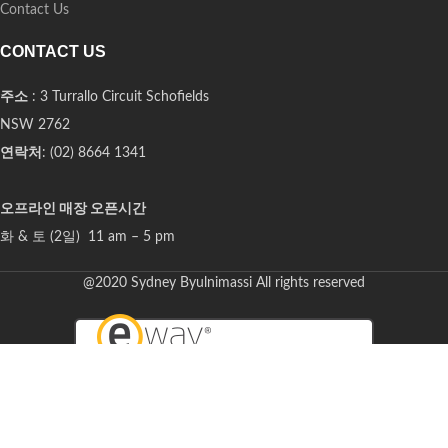
Contact Us
CONTACT US
주소
: 3 Turrallo Circuit Schofields
NSW 2762
연락처
: (02) 8664 1341
오프라인 매장 오픈시간
화 & 토 (2일) 11 am – 5 pm
@2020 Sydney Byulnimassi All rights reserved
Select at least 2 products
to compare