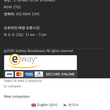
주소
: 3 Turrallo Circuit Schofields
NSW 2762
연락처
: (02) 8664 1341
오프라인 매장 오픈시간
화 & 토 (2일) 11 am – 5 pm
@2020 Sydney Byulnimassi All rights reserved
Select at least 2 products
to compare
View comparison
English
(
영어
)
한국어