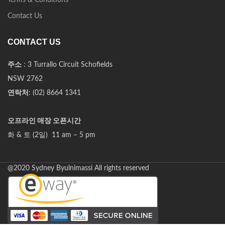
Terms & Conditions
Contact Us
CONTACT US
주소
: 3 Turrallo Circuit Schofields
NSW 2762
연락처
: (02) 8664 1341
오프라인 매장 오픈시간
화 & 토 (2일) 11 am – 5 pm
@2020 Sydney Byulnimassi All rights reserved