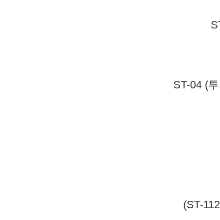
S
ST-04 
(ST-1