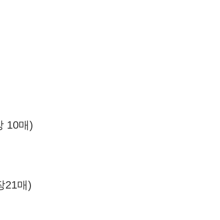
 10매)
장21매)