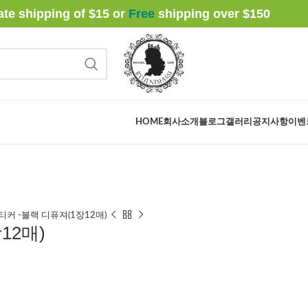
rate shipping of $15 or
Free
shipping over $
150
HOME
회사소개
블로그
갤러리
공지사항
이벤
스티커 -블랙 디퓨져(1장12매)
12매)