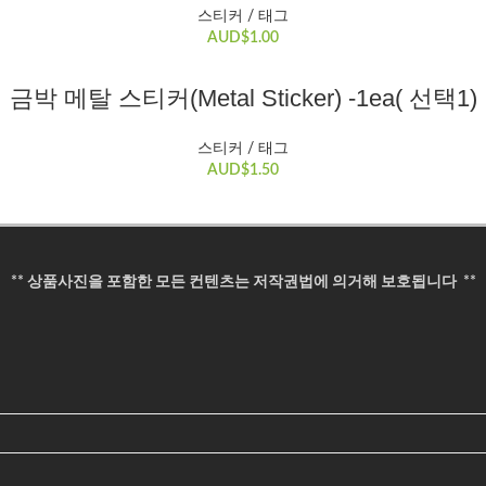
스티커 / 태그
AUD$
1.00
옵션 선택
금박 메탈 스티커(Metal Sticker) -1ea( 선택1)
여
러
스티커 / 태그
변
AUD$
1.50
형
이
이
상
품
** 상품사진을 포함한 모든 컨텐츠는 저작권법에 의거해 보호됩니다 **
에
있
습
니
다.
상
품
페