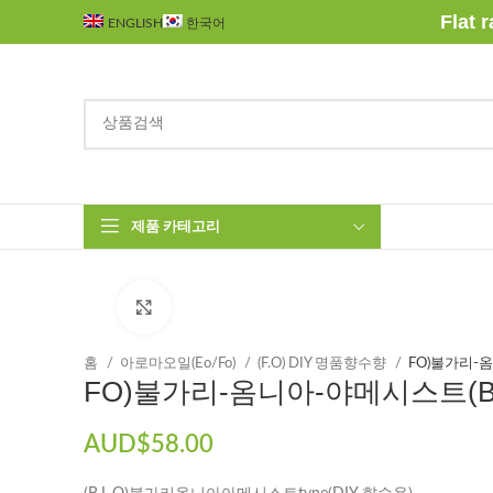
Flat 
ENGLISH
한국어
제품 카테고리
Click to enlarge
홈
아로마오일(Eo/Fo)
(F.O) DIY 명품향수향
FO)불가리-옴
FO)불가리-옴니아-야메시스트(B.L.
AUD$
58.00