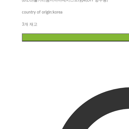
(B.L.O)불가리옴니아아메시스트type(DIY 향수용)
country of origin:korea
3개 재고