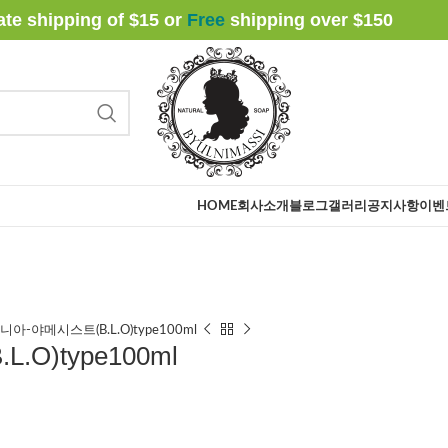
rate shipping of $15 or
Free
shipping over $
150
HOME
회사소개
블로그
갤러리
공지사항
이벤
니아-야메시스트(B.L.O)type100ml
O)type100ml