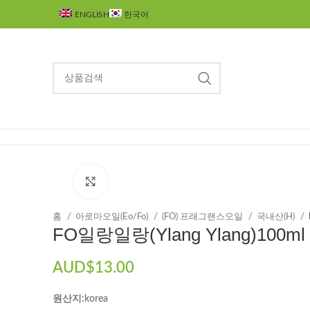
ENGLISH
한국어
제품 카테고리
Click to enlarge
홈
아로마오일(Eo/Fo)
(FO) 프래그랜스오일
국내산(H)
FO일랑일랑(Ylang Ylang)100ml
AUD$
13.00
원산지:korea