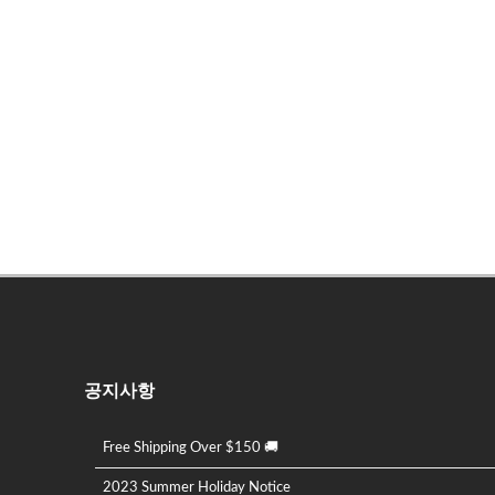
공지사항
Free Shipping Over $150 🚚
2023 Summer Holiday Notice