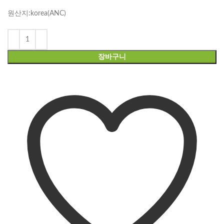
원산지:korea(ANC)
장바구니