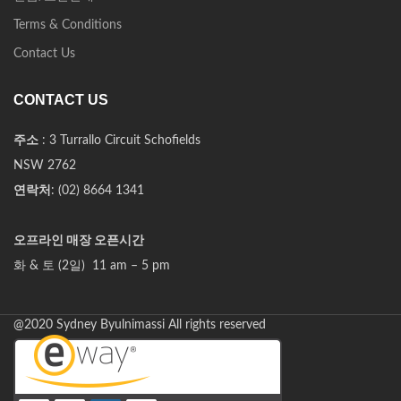
Terms & Conditions
Contact Us
CONTACT US
주소
: 3 Turrallo Circuit Schofields
NSW 2762
연락처
: (02) 8664 1341
오프라인 매장 오픈시간
화 & 토 (2일) 11 am – 5 pm
@2020 Sydney Byulnimassi All rights reserved