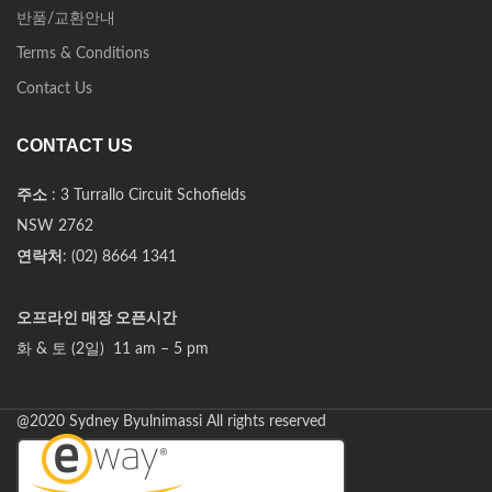
반품/교환안내
Terms & Conditions
Contact Us
CONTACT US
주소
: 3 Turrallo Circuit Schofields
NSW 2762
연락처
: (02) 8664 1341
오프라인 매장 오픈시간
화 & 토 (2일) 11 am – 5 pm
@2020 Sydney Byulnimassi All rights reserved