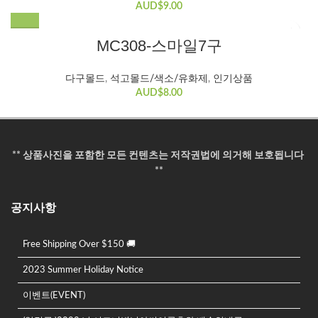
AUD$
9.00
MC308-스마일7구
HOT
HOT
다구몰드
,
석고몰드/색소/유화제
,
인기상품
AUD$
8.00
** 상품사진을 포함한 모든 컨텐츠는 저작권법에 의거해 보호됩니다
**
공지사항
Free Shipping Over $150 🚚
2023 Summer Holiday Notice
이벤트(EVENT)