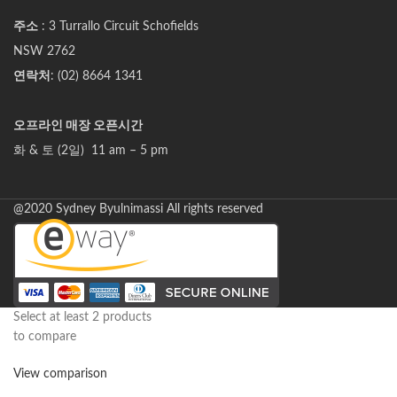
주소
: 3 Turrallo Circuit Schofields
NSW 2762
연락처
: (02) 8664 1341
오프라인 매장 오픈시간
화 & 토 (2일) 11 am – 5 pm
@2020 Sydney Byulnimassi All rights reserved
Select at least 2 products
to compare
View comparison