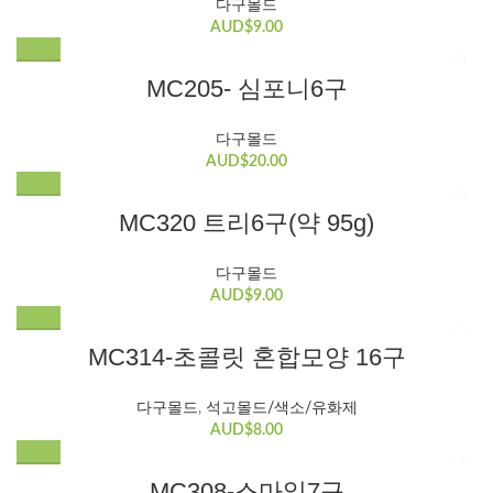
다구몰드
AUD$
9.00
MC205- 심포니6구
다구몰드
AUD$
20.00
MC320 트리6구(약 95g)
다구몰드
AUD$
9.00
MC314-초콜릿 혼합모양 16구
다구몰드
,
석고몰드/색소/유화제
AUD$
8.00
MC308-스마일7구