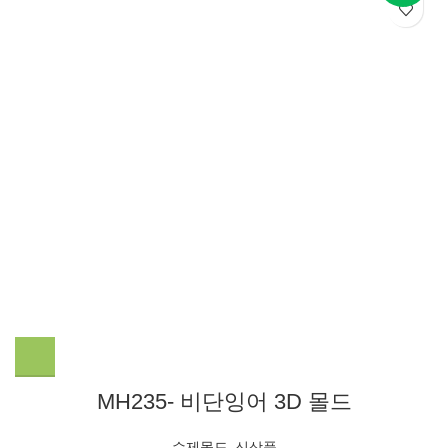
MH235- 비단잉어 3D 몰드
수제몰드​
,
신상품