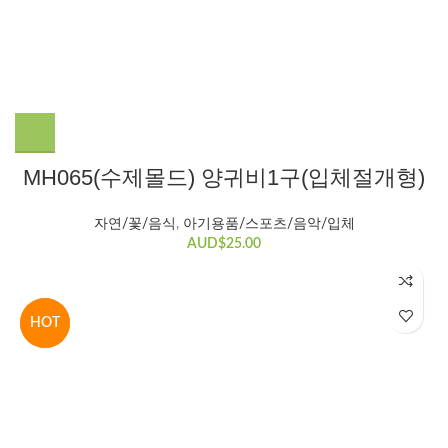
MH065(수제몰드) 양귀비1구(입체절개형)
자연/꽃/음식
,
아기용품/스포츠/음악/입체
AUD$
25.00
HOT
HOT