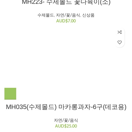
MH223- 수제몰드 꽃다육이(소)
수제몰드​
,
자연/꽃/음식
,
신상품
AUD$
7.00
MH035(수제몰드) 마카롱과자-6구(데코용)
자연/꽃/음식
AUD$
25.00