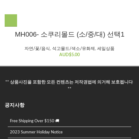
여
MH006- 소쿠리몰드 (소/중/대) 선택1
러
변
자연/꽃/음식
,
석고몰드/색소/유화제
,
세일상품
형
AUD$
5.00
이
이
상
품
** 상품사진을 포함한 모든 컨텐츠는 저작권법에 의거해 보호됩니다
에
**
있
습
공지사항
니
다.
상
Free Shipping Over $150 🚚
품
페
2023 Summer Holiday Notice
이