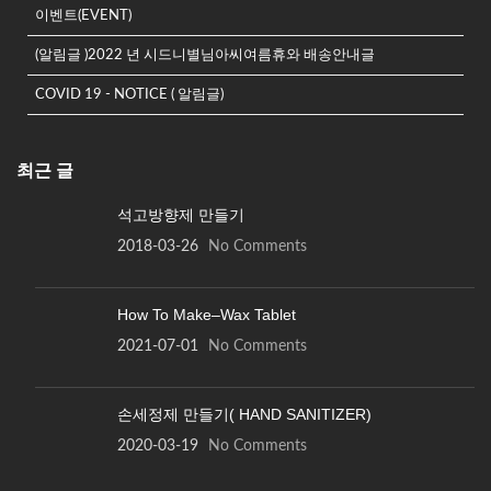
이벤트(EVENT)
지
에
(알림글 )2022 년 시드니별님아씨여름휴와 배송안내글
서
COVID 19 - NOTICE ( 알림글)
옵
션
을
최근 글
선
택
석고방향제 만들기
할
수
2018-03-26
No Comments
있
습
How To Make–Wax Tablet
니
다.
2021-07-01
No Comments
손세정제 만들기( HAND SANITIZER)
2020-03-19
No Comments