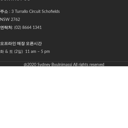
주소
: 3 Turrallo Circuit Schofields
NSW 2762
연락처
: (02) 8664 1341
오프라인 매장 오픈시간
화 & 토 (2일) 11 am – 5 pm
@2020 Sydney Byulnimassi All rights reserved
Select at least 2 products
to compare
View comparison