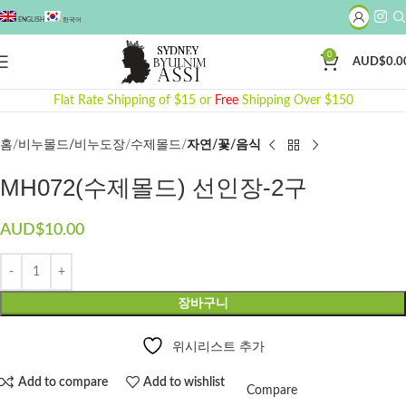
ENGLISH
한국어
0
AUD$
0.0
Click to enlarge
Flat Rate Shipping of $15 or
Free
Shipping Over $150
홈
비누몰드/비누도장
수제몰드​
자연/꽃/음식
MH072(수제몰드) 선인장-2구
AUD$
10.00
장바구니
위시리스트 추가
Add to compare
Add to wishlist
Compare