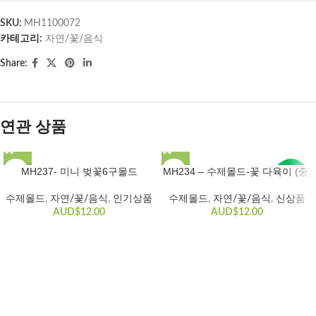
SKU:
MH1100072
카테고리:
자연/꽃/음식
Share:
연관 상품
MH237- 미니 벚꽃6구몰드
MH234 – 수제몰드-꽃 다육이 (중)
New
수제몰드​
,
자연/꽃/음식
,
인기상품
수제몰드​
,
자연/꽃/음식
,
신상품
HOT
HOT
AUD$
12.00
AUD$
12.00