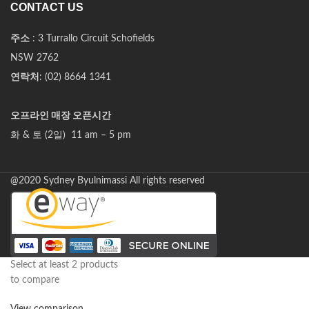
CONTACT US
주소
: 3 Turrallo Circuit Schofields
NSW 2762
연락처
: (02) 8664 1341
오프라인 매장 오픈시간
화 & 토 (2일) 11 am – 5 pm
@2020 Sydney Byulnimassi All rights reserved
Select at least 2 products
to compare