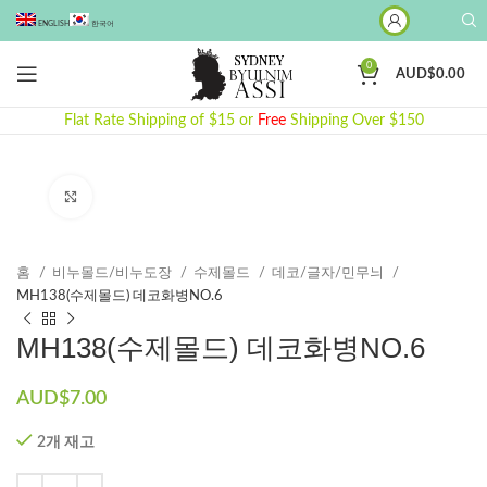
ENGLISH
한국어
0
AUD$
0.00
Flat Rate Shipping of $15 or
Free
Shipping Over $150
Click to enlarge
홈
비누몰드/비누도장
수제몰드​
데코/글자/민무늬
MH138(수제몰드) 데코화병NO.6
MH138(수제몰드) 데코화병NO.6
AUD$
7.00
2개 재고