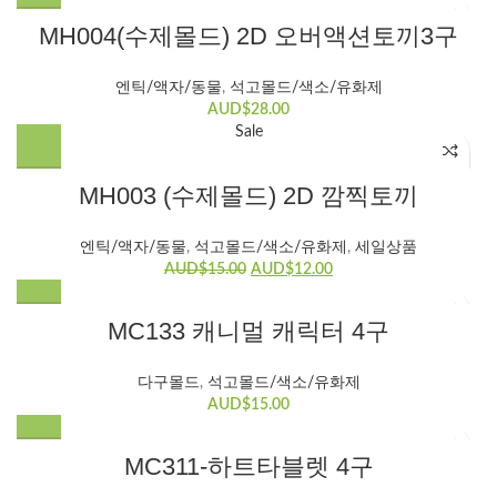
MH004(수제몰드) 2D 오버액션토끼3구
엔틱/액자/동물
,
석고몰드/색소/유화제
AUD$
28.00
Sale
MH003 (수제몰드) 2D 깜찍토끼
엔틱/액자/동물
,
석고몰드/색소/유화제
,
세일상품
원
현
AUD$
15.00
AUD$
12.00
래
재
가
가
MC133 캐니멀 캐릭터 4구
격:
격:
AUD$15.00.
AUD$12.00.
다구몰드
,
석고몰드/색소/유화제
AUD$
15.00
MC311-하트타블렛 4구
HOT
HOT