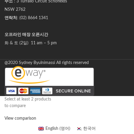
주소
: 3 Turrallo Circuit Schofields
NSW 2762
연락처
: (02) 8664 1341
오프라인 매장 오픈시간
화 & 토 (2일) 11 am – 5 pm
@2020 Sydney Byulnimassi All rights reserved
Select at least 2 products
to compare
View comparison
English
(
영어
)
한국어