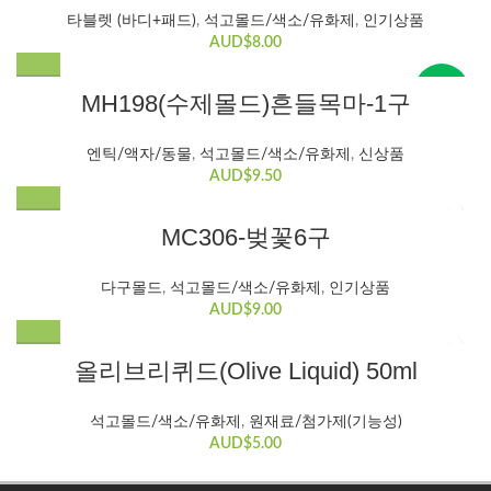
타블렛 (바디+패드)​
,
석고몰드/색소/유화제
,
인기상품
AUD$
8.00
New
MH198(수제몰드)흔들목마-1구
엔틱/액자/동물
,
석고몰드/색소/유화제
,
신상품
AUD$
9.50
MC306-벚꽃6구
HOT
HOT
다구몰드
,
석고몰드/색소/유화제
,
인기상품
AUD$
9.00
올리브리퀴드(Olive Liquid) 50ml
석고몰드/색소/유화제
,
원재료/첨가제(기능성)
AUD$
5.00