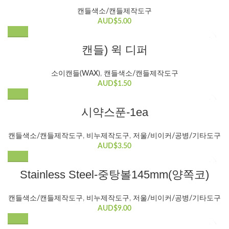
변
에
캔들색소/캔들제작도구
형
있
AUD$
5.00
이
습
이
니
캔들) 윅 디퍼
상
다.
품
상
에
소이캔들(WAX)
,
캔들색소/캔들제작도구
품
있
AUD$
1.50
페
습
이
니
지
시약스푼-1ea
다.
에
상
서
캔들색소/캔들제작도구
,
비누제작도구
,
저울/비이커/공병/기타도구
품
옵
AUD$
3.50
페
션
이
을
지
Stainless Steel-중탕볼145mm(양쪽코)
선
에
택
서
캔들색소/캔들제작도구
,
비누제작도구
,
저울/비이커/공병/기타도구
할
옵
AUD$
9.00
수
션
있
을