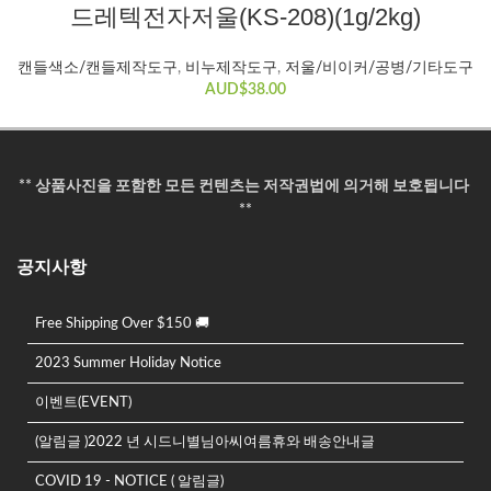
습
드레텍전자저울(KS-208)(1g/2kg)
선
니
택
다.
캔들색소/캔들제작도구
,
비누제작도구
,
저울/비이커/공병/기타도구
할
AUD$
38.00
수
있
습
니
** 상품사진을 포함한 모든 컨텐츠는 저작권법에 의거해 보호됩니다
다.
**
공지사항
Free Shipping Over $150 🚚
2023 Summer Holiday Notice
이벤트(EVENT)
(알림글 )2022 년 시드니별님아씨여름휴와 배송안내글
COVID 19 - NOTICE ( 알림글)