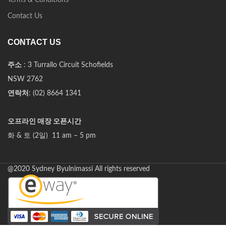
Terms & Conditions
Contact Us
CONTACT US
주소
: 3 Turrallo Circuit Schofields
NSW 2762
연락처
: (02) 8664 1341
오프라인 매장 오픈시간
화 & 토 (2일) 11 am – 5 pm
@2020 Sydney Byulnimassi All rights reserved