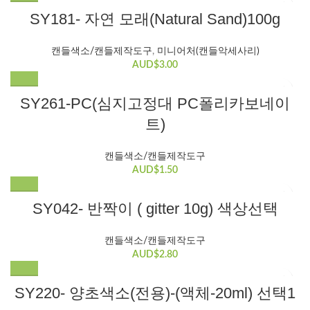
SY181- 자연 모래(Natural Sand)100g
캔들색소/캔들제작도구
,
미니어처(캔들악세사리)
AUD$
3.00
SY261-PC(심지고정대 PC폴리카보네이
트)
캔들색소/캔들제작도구
AUD$
1.50
여
SY042- 반짝이 ( gitter 10g) 색상선택
러
변
캔들색소/캔들제작도구
형
AUD$
2.80
이
이
여
SY220- 양초색소(전용)-(액체-20ml) 선택1
상
러
품