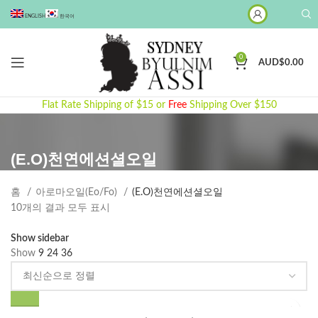
ENGLISH
한국어
0
AUD$
0.00
Flat Rate Shipping of $15 or
Free
Shipping Over $150
(E.O)천연에션셜오일
홈
아로마오일(Eo/Fo)
(E.O)천연에션셜오일
최
10개의 결과 모두 표시
신
Show sidebar
순
Show
9
24
36
으
로
정
렬
여
됨