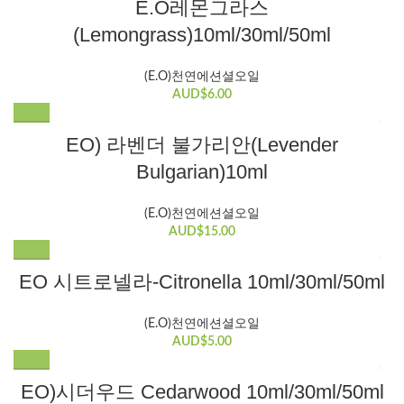
E.O레몬그라스
러
(Lemongrass)10ml/30ml/50ml
변
형
이
(E.O)천연에션셜오일
이
AUD$
6.00
상
품
EO) 라벤더 불가리안(Levender
에
Bulgarian)10ml
있
습
니
(E.O)천연에션셜오일
AUD$
15.00
다.
상
여
품
EO 시트로넬라-Citronella 10ml/30ml/50ml
러
페
변
이
(E.O)천연에션셜오일
형
지
AUD$
5.00
이
에
이
서
여
EO)시더우드 Cedarwood 10ml/30ml/50ml
상
옵
러