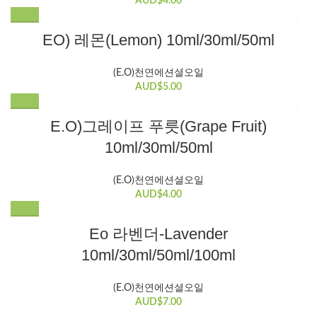
AUD$
4.00
을
이
니
습
지
선
이
다.
니
에
여
EO) 레몬(Lemon) 10ml/30ml/50ml
택
상
상
다.
서
러
할
품
품
옵
변
수
에
페
(E.O)천연에션셜오일
션
형
있
있
이
AUD$
5.00
을
이
습
습
지
선
이
니
니
에
여
E.O)그레이프 푸릇(Grape Fruit)
택
상
다.
다.
서
러
할
품
10ml/30ml/50ml
상
옵
변
수
에
품
션
형
있
있
페
을
이
(E.O)천연에션셜오일
습
습
이
선
이
AUD$
4.00
니
니
지
택
상
다.
다.
에
여
할
품
Eo 라벤더-Lavender
상
서
러
수
에
품
10ml/30ml/50ml/100ml
옵
변
있
있
페
션
형
습
습
이
을
이
니
니
(E.O)천연에션셜오일
지
선
이
AUD$
7.00
다.
다.
에