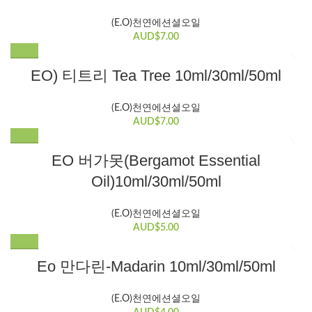
품
션
변
에
을
(E.O)천연에션셜오일
형
있
선
AUD$
7.00
이
습
택
이
니
여
할
EO) 티트리 Tea Tree 10ml/30ml/50ml
상
다.
러
수
품
상
변
있
에
(E.O)천연에션셜오일
품
형
습
있
AUD$
7.00
페
이
니
습
이
이
다.
니
여
지
EO 버가못(Bergamot Essential
상
다.
러
에
품
Oil)10ml/30ml/50ml
상
변
서
에
품
형
옵
있
페
이
(E.O)천연에션셜오일
션
습
이
이
AUD$
5.00
을
니
지
상
선
다.
에
여
품
Eo 만다린-Madarin 10ml/30ml/50ml
택
상
서
러
에
할
품
옵
변
있
수
페
(E.O)천연에션셜오일
션
형
습
있
이