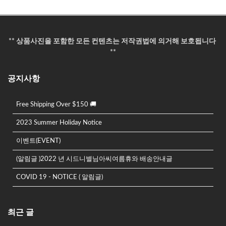
택
상
상
서
할
품
품
옵
수
에
페
션
있
있
이
을
** 상품사진을 포함한 모든 컨텐츠는 저작권법에 의거해 보호됩니다
습
습
지
선
**
니
니
에
택
다.
다.
서
할
공지사항
상
옵
수
품
션
있
페
을
Free Shipping Over $150 🚚
습
이
선
니
지
2023 Summer Holiday Notice
택
다.
에
할
이벤트(EVENT)
서
수
옵
있
(알림글 )2022 년 시드니별님아씨여름휴와 배송안내글
션
습
COVID 19 - NOTICE ( 알림글)
을
니
선
다.
택
할
최근 글
수