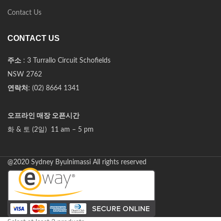
Contact Us
CONTACT US
주소
: 3 Turrallo Circuit Schofields
NSW 2762
연락처
: (02) 8664 1341
오프라인 매장 오픈시간
화 & 토 (2일) 11 am – 5 pm
@2020 Sydney Byulnimassi All rights reserved