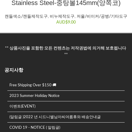
Stainless Steel-중탕볼145mm(양쪽코)
있
습
캔들색소/캔들제작도구
,
비누제작도구
,
저울/비이커/공병/기타도구
니
AUD$
9.00
다.
상
품
페
** 상품사진을 포함한 모든 컨텐츠는 저작권법에 의거해 보호됩니다
이
**
지
에
공지사항
서
옵
션
Free Shipping Over $150 🚚
을
2023 Summer Holiday Notice
선
택
이벤트(EVENT)
할
수
(알림글 )2022 년 시드니별님아씨여름휴와 배송안내글
있
COVID 19 - NOTICE ( 알림글)
습