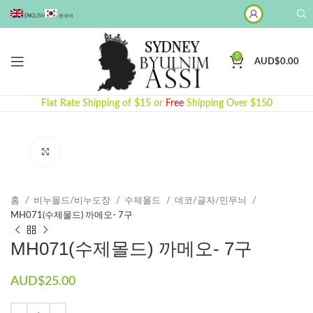
ENGLISH
한국어
0
AUD$
0.00
Flat Rate Shipping of $15 or
Free
Shipping Over $150
Click to enlarge
홈
비누몰드/비누도장
수제몰드​
데코/글자/민무늬
MH071(수제몰드) 까메오- 7구
MH071(수제몰드) 까메오- 7구
AUD$
25.00