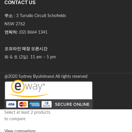
CONTACT US
주소
: 3 Turrallo Circuit Schofields
NSW 2762
연락처
: (02) 8664 1341
오프라인 매장 오픈시간
화 & 토 (2일) 11 am – 5 pm
@2020 Sydney Byulnimassi All rights reserved
Select at least 2 products
to compare
View comparison