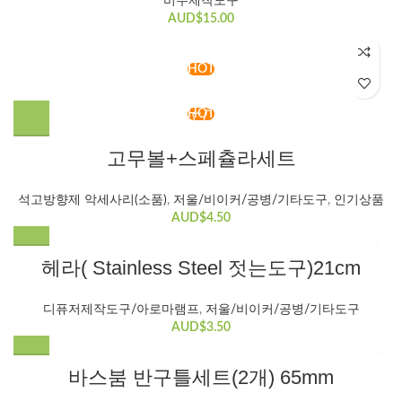
비누제작도구
AUD$
15.00
HOT
HOT
고무볼+스페츌라세트
석고방향제 악세사리(소품)
,
저울/비이커/공병/기타도구
,
인기상품
AUD$
4.50
헤라( Stainless Steel 젓는도구)21cm
디퓨저제작도구/아로마램프
,
저울/비이커/공병/기타도구
AUD$
3.50
바스붐 반구틀세트(2개) 65mm