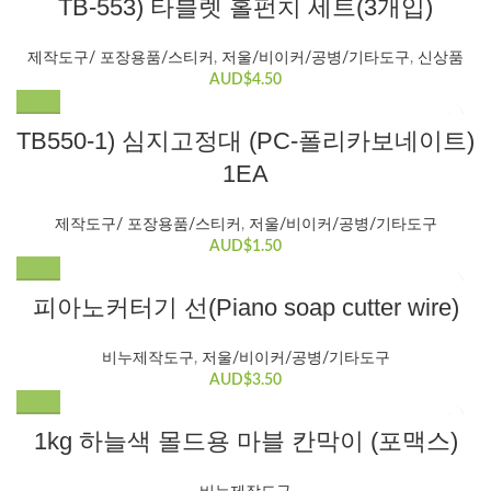
TB-553) 타블렛 홀펀치 세트(3개입)
제작도구/ 포장용품/스티커
,
저울/비이커/공병/기타도구
,
신상품
AUD$
4.50
TB550-1) 심지고정대 (PC-폴리카보네이트)
1EA
제작도구/ 포장용품/스티커
,
저울/비이커/공병/기타도구
AUD$
1.50
피아노커터기 선(Piano soap cutter wire)
비누제작도구
,
저울/비이커/공병/기타도구
AUD$
3.50
1kg 하늘색 몰드용 마블 칸막이 (포맥스)