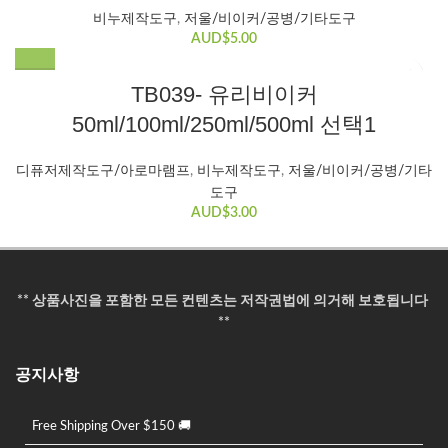
비누제작도구
,
저울/비이커/공병/기타도구
AUD$
5.00
여
TB039- 유리비이커
러
50ml/100ml/250ml/500ml 선택1
변
형
이
디퓨저제작도구/아로마램프
,
비누제작도구
,
저울/비이커/공병/기타
이
도구
상
AUD$
3.00
품
에
있
습
** 상품사진을 포함한 모든 컨텐츠는 저작권법에 의거해 보호됩니다
니
**
다.
상
공지사항
품
페
Free Shipping Over $150 🚚
이